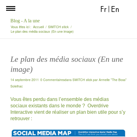
Fr
|
En
Blog - A la une
Vous êtes ici :
Accueil
/
SWiTCH stick
/
Le plan des média sociaux (En une image)
Le plan des média sociaux (En une
image)
14 septembre 2011
0 Commentaires
dans
SWiTCH stick
par
Armelle "The Boss"
Solelhac
Vous êtes perdu dans l’ensemble des médias
sociaux existants dans le monde ?
Overdrive
Interactive
vient de réaliser un plan bien utile pour s’y
retrouver :