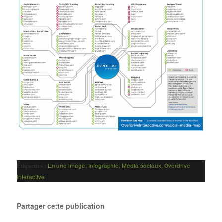
En une image
,
Infographie
,
Média sociaux
,
Overdrive
Etiquettes :
Interactive
Partager cette publication