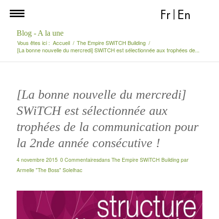
Fr
|
En
Blog - A la une
Vous êtes ici :
Accueil
/
The Empire SWiTCH Building
/
[La bonne nouvelle du mercredi] SWiTCH est sélectionnée aux trophées de...
[La bonne nouvelle du mercredi]
SWiTCH est sélectionnée aux
trophées de la communication pour
la 2nde année consécutive !
4 novembre 2015
0 Commentaires
dans
The Empire SWiTCH Building
par
Armelle "The Boss" Solelhac