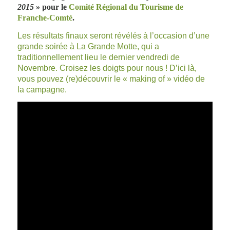
2015
» pour le
Comité Régional du Tourisme de
Franche-Comté
.
Les résultats finaux seront révélés à l’occasion d’une
grande soirée à La Grande Motte, qui a
traditionnellement lieu le dernier vendredi de
Novembre. Croisez les doigts pour nous ! D’ici là,
vous pouvez (re)découvrir le « making of » vidéo de
la campagne.