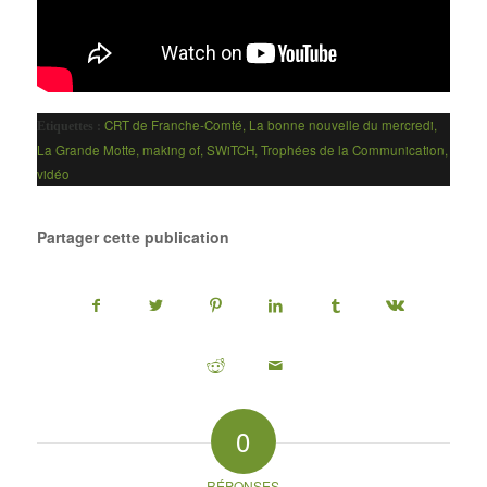
CRT de Franche-Comté
,
La bonne nouvelle du mercredi
,
Etiquettes :
La Grande Motte
,
making of
,
SWiTCH
,
Trophées de la Communication
,
vidéo
Partager cette publication
0
RÉPONSES