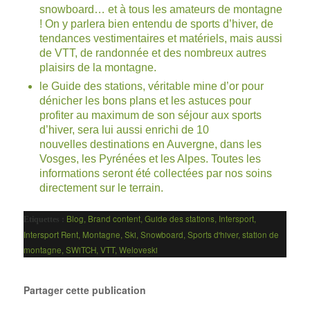
snowboard… et à tous les amateurs de montagne
! On y parlera bien entendu de sports d’hiver, de
tendances vestimentaires et matériels, mais aussi
de VTT, de randonnée et des nombreux autres
plaisirs de la montagne.
le
Guide des stations
, véritable mine d’or pour
dénicher les bons plans et les astuces pour
profiter au maximum de son séjour aux sports
d’hiver, sera lui aussi enrichi de 10
nouvelles destinations en Auvergne, dans les
Vosges, les Pyrénées et les Alpes. Toutes les
informations seront été collectées par nos soins
directement sur le terrain.
Blog
,
Brand content
,
Guide des stations
,
Intersport
,
Etiquettes :
Intersport Rent
,
Montagne
,
Ski
,
Snowboard
,
Sports d'hiver
,
station de
montagne
,
SWiTCH
,
VTT
,
Weloveski
Partager cette publication