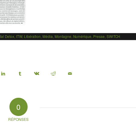
tal Detox
,
ITW
,
Libération
,
Média
,
Montagne
,
Numérique
,
Presse
,
SWiTCH
0
RÉPONSES