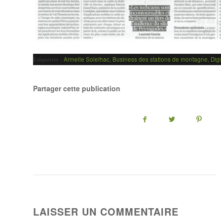
Armelle Solelhac
,
Business des stations de montagne
,
Digi
Etiquettes :
Partager cette publication
LAISSER UN COMMENTAIRE