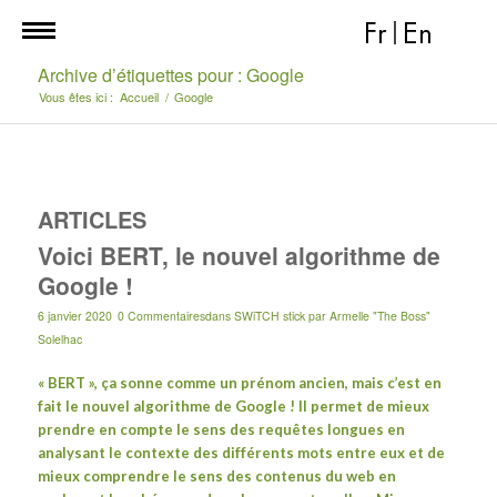
Fr
|
En
Archive d’étiquettes pour : Google
Vous êtes ici :
Accueil
/
Google
ARTICLES
Voici BERT, le nouvel algorithme de
Google !
6 janvier 2020
0 Commentaires
dans
SWiTCH stick
par
Armelle "The Boss"
Solelhac
« BERT », ça sonne comme un prénom ancien, mais c’est en
fait le nouvel algorithme de Google ! Il permet de mieux
prendre en compte le sens des requêtes longues en
analysant le contexte des différents mots entre eux et de
mieux comprendre le sens des contenus du web en