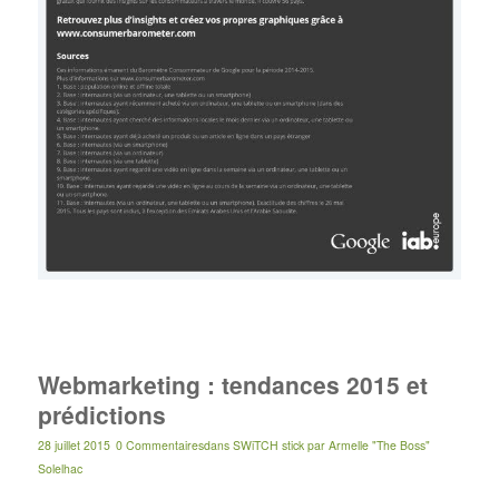
Webmarketing : tendances 2015 et
prédictions
28 juillet 2015
0 Commentaires
dans
SWiTCH stick
par
Armelle "The Boss"
Solelhac