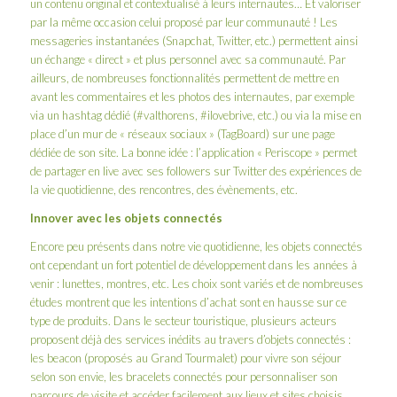
un contenu original et contextualisé à leurs internautes… Et valoriser
par la même occasion celui proposé par leur communauté ! Les
messageries instantanées (Snapchat, Twitter, etc.) permettent ainsi
un échange « direct » et plus personnel avec sa communauté. Par
ailleurs, de nombreuses fonctionnalités permettent de mettre en
avant les commentaires et les photos des internautes, par exemple
via un hashtag dédié (#valthorens, #ilovebrive, etc.) ou via la mise en
place d’un mur de « réseaux sociaux » (TagBoard) sur une page
dédiée de son site. La bonne idée : l’application « Periscope » permet
de partager en live avec ses followers sur Twitter des expériences de
la vie quotidienne, des rencontres, des évènements, etc.
Innover avec les objets connectés
Encore peu présents dans notre vie quotidienne, les objets connectés
ont cependant un fort potentiel de développement dans les années à
venir : lunettes, montres, etc. Les choix sont variés et de nombreuses
études montrent que les intentions d’achat sont en hausse sur ce
type de produits. Dans le secteur touristique, plusieurs acteurs
proposent déjà des services inédits au travers d’objets connectés :
les beacon (proposés au Grand Tourmalet) pour vivre son séjour
selon son envie, les bracelets connectés pour personnaliser son
parcours de visite et accéder facilement aux lieux et sites choisis