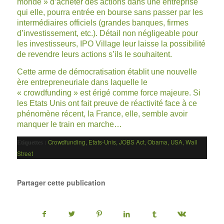
monde » d’acheter des actions dans une entreprise
qui elle, pourra entrée en bourse sans passer par les
intermédiaires officiels (grandes banques, firmes
d’investissement, etc.). Détail non négligeable pour
les investisseurs, IPO Village leur laisse la possibilité
de revendre leurs actions s’ils le souhaitent.
Cette arme de démocratisation établit une nouvelle
ère entrepreneuriale dans laquelle le
« crowdfunding » est érigé comme force majeure. Si
les Etats Unis ont fait preuve de réactivité face à ce
phénomène récent, la France, elle, semble avoir
manquer le train en marche…
Crowdfunding
,
Etats-Unis
,
JOBS Act
,
Obama
,
USA
,
Wall
Etiquettes :
Street
Partager cette publication