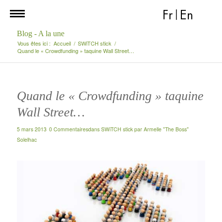
Fr
|
En
Blog - A la une
Vous êtes ici :
Accueil
/
SWiTCH stick
/
Quand le « Crowdfunding » taquine Wall Street…
Quand le « Crowdfunding » taquine
Wall Street…
5 mars 2013
0 Commentaires
dans
SWiTCH stick
par
Armelle "The Boss"
Solelhac