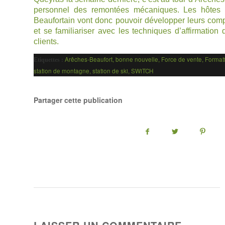
personnel des remontées mécaniques. Les hôtes e
Beaufortain vont donc pouvoir développer leurs compé
et se familiariser avec les techniques d’affirmation 
clients.
Arêches-Beaufort
,
bonne nouvelle
,
Force de vente
,
Format
Etiquettes :
station de montagne
,
station de ski
,
SWiTCH
Partager cette publication