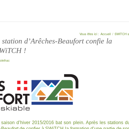
Vous êtes ici :
Accueil
/
SWiTCH s
station d’Arêches-Beaufort confie la
 SWiTCH !
olelhac
saison d’hiver 2015/2016 bat son plein. Après les stations d
-Beaufort de confier à SWiTCH la formation d’une partie de so