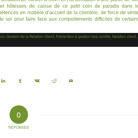
t hôtesses de caisse de ce petit coin de paradis dans l
tences en matière d’accueil de la clientèle, de force de vent
de soi pour faire face aux comportements difficiles de certain
ion
,
Gestion de la Relation Client
,
Prévention & gestion des conflits
,
Relation client
,
0
RÉPONSES